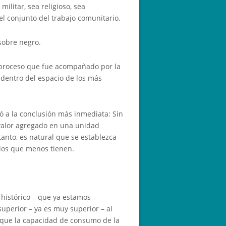
militar, sea religioso, sea
el conjunto del trabajo comunitario.
 sobre negro.
 proceso que fue acompañado por la
 dentro del espacio de los más
vó a la conclusión más inmediata: Sin
 valor agregado en una unidad
tanto, es natural que se establezca
 los que menos tienen.
histórico – que ya estamos
uperior – ya es muy superior – al
 que la capacidad de consumo de la