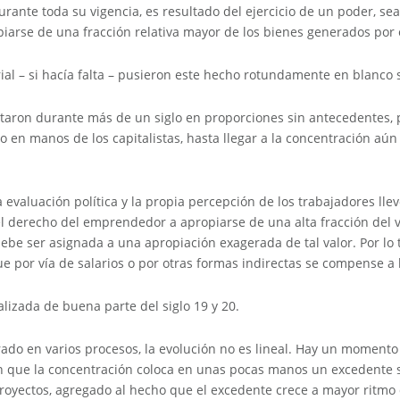
urante toda su vigencia, es resultado del ejercicio de un poder, sea 
iarse de una fracción relativa mayor de los bienes generados por 
trial – si hacía falta – pusieron este hecho rotundamente en blanco
taron durante más de un siglo en proporciones sin antecedentes,
o en manos de los capitalistas, hasta llegar a la concentración aún
a evaluación política y la propia percepción de los trabajadores lle
del derecho del emprendedor a apropiarse de una alta fracción del
debe ser asignada a una apropiación exagerada de tal valor. Por lo 
ue por vía de salarios o por otras formas indirectas se compense a
alizada de buena parte del siglo 19 y 20.
do en varios procesos, la evolución no es lineal. Hay un momento 
n que la concentración coloca en unas pocas manos un excedente s
royectos, agregado al hecho que el excedente crece a mayor ritmo