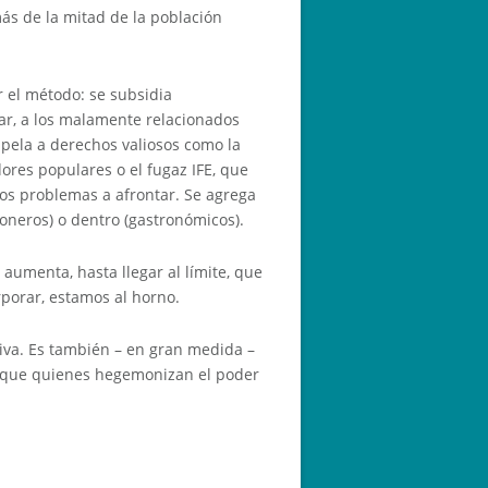
más de la mitad de la población
r el método: se subsidia
ar, a los malamente relacionados
apela a derechos valiosos como la
ores populares o el fugaz IFE, que
los problemas a afrontar. Se agrega
toneros) o dentro (gastronómicos).
aumenta, hasta llegar al límite, que
rporar, estamos al horno.
va. Es también – en gran medida –
a que quienes hegemonizan el poder