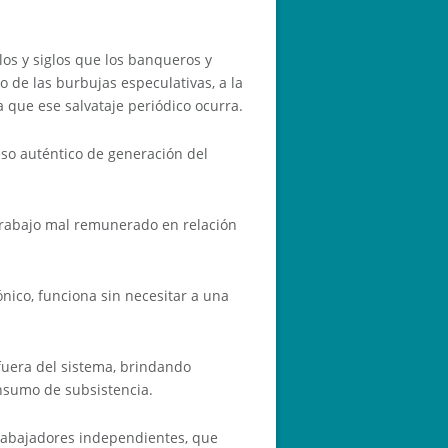
os y siglos que los banqueros y
o de las burbujas especulativas, a la
a que ese salvataje periódico ocurra.
eso auténtico de generación del
 trabajo mal remunerado en relación
ico, funciona sin necesitar a una
fuera del sistema, brindando
nsumo de subsistencia.
trabajadores independientes, que