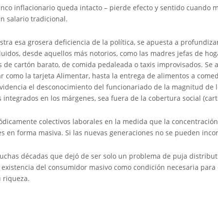
lanco inflacionario queda intacto – pierde efecto y sentido cuando 
 salario tradicional.
stra esa grosera deficiencia de la política, se apuesta a profundiza
luidos, desde aquellos más notorios, como las madres jefas de hog
s de cartón barato, de comida pedaleada o taxis improvisados. Se 
ar como la tarjeta Alimentar, hasta la entrega de alimentos a comed
evidencia el desconocimiento del funcionariado de la magnitud de 
 integrados en los márgenes, sea fuera de la cobertura social (car
dicamente colectivos laborales en la medida que la concentración 
nes en forma masiva. Si las nuevas generaciones no se pueden inco
has décadas que dejó de ser solo un problema de puja distributi
la existencia del consumidor masivo como condición necesaria par
 riqueza.