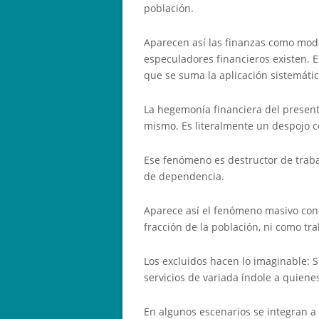
población.
Aparecen así las finanzas como modo
especuladores financieros existen. El
que se suma la aplicación sistemátic
La hegemonía financiera del present
mismo. Es literalmente un despojo c
Ese fenómeno es destructor de traba
de dependencia.
Aparece así el fenómeno masivo cono
fracción de la población, ni como t
Los excluidos hacen lo imaginable: 
servicios de variada índole a quien
En algunos escenarios se integran a