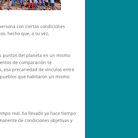
 persona con ciertas condiciones
os, hecho que, a su vez,
tos puntos del planeta en un mismo
mentos de comparación se
, esa precariedad de vínculos entre
 o pueblos que habitaron un mismo
iempo real, ha llevado ya hace tiempo
manente de condiciones objetivas y