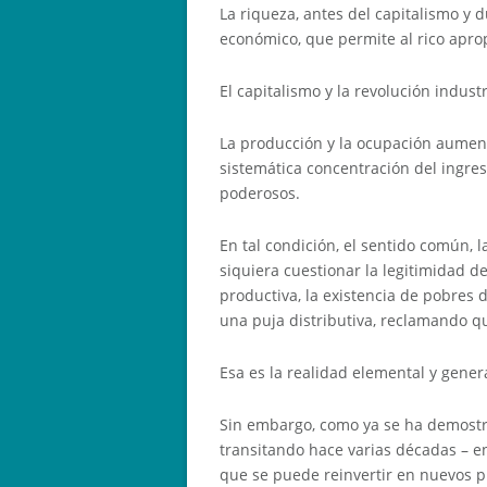
La riqueza, antes del capitalismo y d
económico, que permite al rico aprop
El capitalismo y la revolución indus
La producción y la ocupación aumen
sistemática concentración del ingres
poderosos.
En tal condición, el sentido común, l
siquiera cuestionar la legitimidad 
productiva, la existencia de pobres 
una puja distributiva, reclamando q
Esa es la realidad elemental y gener
Sin embargo, como ya se ha demostra
transitando hace varias décadas – e
que se puede reinvertir en nuevos p