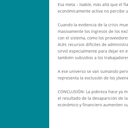
Esa meta – loable, más allá que el f
económicamente activa no percibe un
Cuando la evidencia de la crisis mue
masivamente los ingresos de los exc
con el sistema, como los proveedore
AUH, recursos difíciles de administr
sirvió especialmente para dejar en 
también subsidios a los trabajadores
A ese universo se van sumando perió
representa la exclusión de los jóve
CONCLUSIÓN: La pobreza hace ya muc
el resultado de la desaparición de 
económico y financiero aumenten su