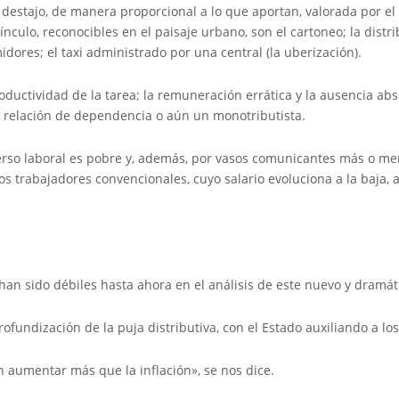
stajo, de manera proporcional a lo que aportan, valorada por el 
ínculo, reconocibles en el paisaje urbano, son el cartoneo; la distr
idores; el taxi administrado por una central (la uberización).
uctividad de la tarea; la remuneración errática y la ausencia abs
 relación de dependencia o aún un monotributista.
erso laboral es pobre y, además, por vasos comunicantes más o men
os trabajadores convencionales, cuyo salario evoluciona a la baja, 
an sido débiles hasta ahora en el análisis de este nuevo y dramáti
rofundización de la puja distributiva, con el Estado auxiliando a lo
en aumentar más que la inflación», se nos dice.