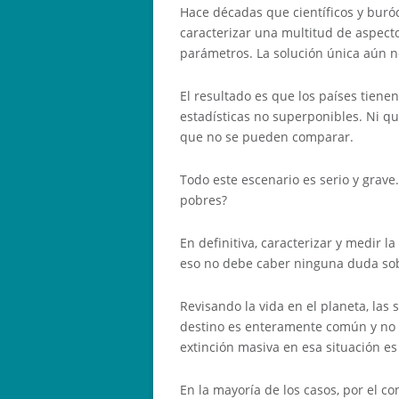
Hace décadas que científicos y buróc
caracterizar una multitud de aspect
parámetros. La solución única aún no
El resultado es que los países tien
estadísticas no superponibles. Ni q
que no se pueden comparar.
Todo este escenario es serio y grave
pobres?
En definitiva, caracterizar y medir 
eso no debe caber ninguna duda sob
Revisando la vida en el planeta, la
destino es enteramente común y no s
extinción masiva en esa situación es
En la mayoría de los casos, por el c