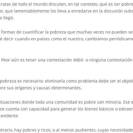
ratas de todo el mundo discuten, en tal contexto, qué es ser pobre
os, que lamentablemente los lleva a enredarse en la discusión sub
 llegó.
en formas de cuantificar la pobreza que muchas veces no pueden 
ué decir cuando en países como el nuestro, cambiamos periódicament
. Peor aún es tener una contestación débil- o ninguna contestación
la pobreza es necesario; eliminarla como problema debe ser el obje
re sus orígenes y causas determinantes.
s situaciones donde toda una comunidad es pobre son minoría. Ese 
e cuenta con capacidad para generar los bienes básicos o extraerl
 evidente.
ontrario, hay pobres y ricos, o al menos pudientes, cuyas necesida