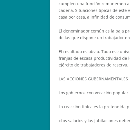
cumplen una función remunerada a de
cadena. Situaciones típicas de este v
casa por casa, a infinidad de consum
El denominador común es la baja prod
de las que dispone un trabajador en
El resultado es obvio: Todo ese univ
franjas de escasa productividad de l
ejército de trabajadores de reserva.
LAS ACCIONES GUBERNAMENTALES
Los gobiernos con vocación popular h
La reacción típica es la pretendida p
«Los salarios y las jubilaciones deb