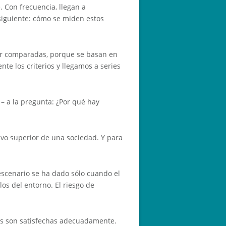
. Con frecuencia, llegan a
siguiente: cómo se miden estos
ser comparadas, porque se basan en
e los criterios y llegamos a series
 – a la pregunta: ¿Por qué hay
tivo superior de una sociedad. Y para
escenario se ha dado sólo cuando el
os del entorno. El riesgo de
des son satisfechas adecuadamente.