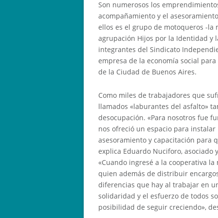
Son numerosos los emprendimientos 
acompañamiento y el asesoramiento 
ellos es el grupo de motoqueros -la m
agrupación Hijos por la Identidad y la 
integrantes del Sindicato Independ
empresa de la economía social para 
de la Ciudad de Buenos Aires.
Como miles de trabajadores que sufri
llamados «laburantes del asfalto» ta
desocupación. «Para nosotros fue fu
nos ofreció un espacio para instalar
asesoramiento y capacitación para 
explica Eduardo Nuciforo, asociado 
«Cuando ingresé a la cooperativa la 
quien además de distribuir encargos
diferencias que hay al trabajar en 
solidaridad y el esfuerzo de todos s
posibilidad de seguir creciendo», de