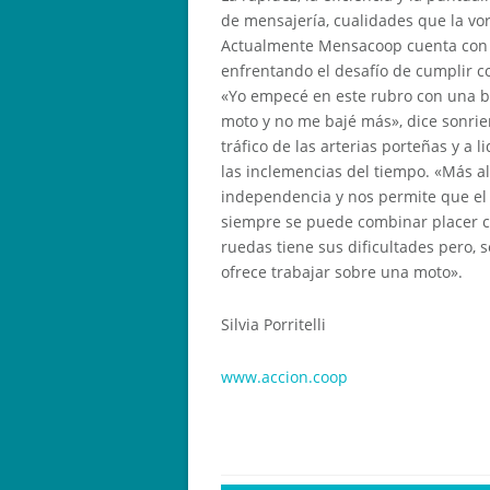
de mensajería, cualidades que la v
Actualmente Mensacoop cuenta con 10
enfrentando el desafío de cumplir con
«Yo empecé en este rubro con una bi
moto y no me bajé más», dice sonrie
tráfico de las arterias porteñas y a 
las inclemencias del tiempo. «Más al
independencia y nos permite que el
siempre se puede combinar placer co
ruedas tiene sus dificultades pero, 
ofrece trabajar sobre una moto».
Silvia Porritelli
www.accion.coop