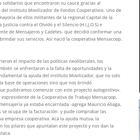
solidarios que encontraron su cauce gracias al
del Instituto Movilizador de Fondos Cooperativos. Uno de
ayoría de ellos militantes de la regional Capital de la
Justicia contra el Olvido y el Silencio (H.I.J.O.S) e
iente de Mensajeros y Cadetes- que decidió conformar una
brindar sus servicios. Así nació la cooperativa Mensacoop,
eron el impacto de las políticas neoliberales, los
mbién se enfrentaron a la falta de oportunidades y la
ndamental la ayuda del Instituto Movilizador, que no solo
 la base de operaciones sino que nos brindó
que pudiéramos comenzar con este proyecto autogestivo»,
y expresidente de la Cooperativa de Trabajo Mensacoop.
mensajería ya estaba encarrilada -agrega Mauricio Aliaga,
 se ocupa de la facturación- y pude comprobar las
una empresa cooperativa. Acá la ayuda mutua, la
on los pilares que apuntalan este proyecto y nos dan la
staca.