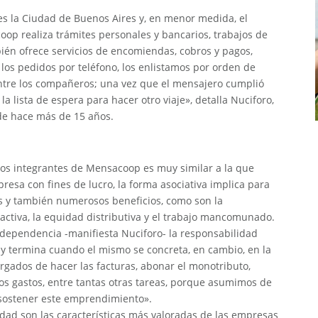
 es la Ciudad de Buenos Aires y, en menor medida, el
op realiza trámites personales y bancarios, trabajos de
bién ofrece servicios de encomiendas, cobros y pagos,
los pedidos por teléfono, los enlistamos por orden de
 entre los compañeros; una vez que el mensajero cumplió
a lista de espera para hacer otro viaje», detalla Nuciforo,
de hace más de 15 años.
 los integrantes de Mensacoop es muy similar a la que
resa con fines de lucro, la forma asociativa implica para
es y también numerosos beneficios, como son la
 activa, la equidad distributiva y el trabajo mancomunado.
dependencia -manifiesta Nuciforo- la responsabilidad
y termina cuando el mismo se concreta, en cambio, en la
rgados de hacer las facturas, abonar el monotributo,
los gastos, entre tantas otras tareas, porque asumimos de
sostener este emprendimiento».
lidad son las características más valoradas de las empresas