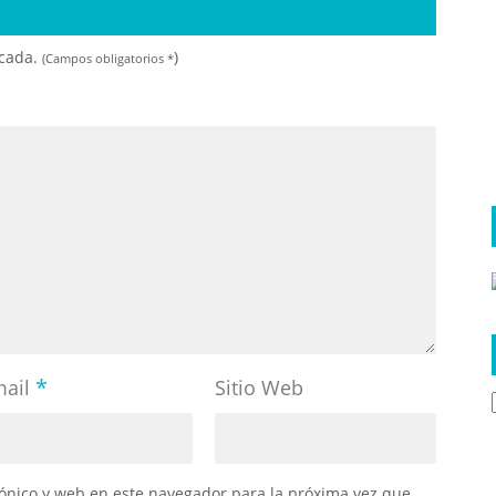
icada.
)
(Campos obligatorios
*
*
mail
Sitio Web
ónico y web en este navegador para la próxima vez que