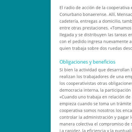
El radio de acción de la cooperativa
Conurbano bonaerense. Allí, Mensaco
cadetería, entregas a domicilio, tam
entre otras prestaciones. «Tomamos 
llegada y se distribuyen las tareas
con el pedido ingresa nuevamente a l
quien trabaja sobre dos ruedas des
Obligaciones y beneficios
Si bien la actividad que desarrollan
realizan los trabajadores de una emp
los cooperativistas otras obligacion
democracia interna, la participación
«Cuando uno trabaja en relación de 
empieza cuando se toma un trámite 
cooperativa somos nosotros los enca
controlar la administración y pagar 
manera colectiva el compromiso de 
La rapidez, la eficiencia y la puntua