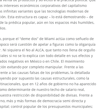
 intereses económicos corporativos del capitalismo
as infinitas variantes que las tecnologías modernas de
ón. Esta estructura es capaz – lo está demostrando – de
de la prédica popular, aún en los espacios más humildes,
ios.
n, porque el “deme dos” de Miami actúa como señuelo de
poco será cuestión de apelar a figuras como la oligarquía
 Ni siquiera el No al ALCA, que tanto nos llena de orgullo
les si no se lo explica con todo detalle en sus efectos y
tados negativos en México o en Chile. El movimiento
ión evitando por completo manipular. Frente a las
rente a las causas falsas de los problemas, la detallada
luyendo por supuesto las causas estructurales, como la
tinacionales, que en 12 años de gobierno no ha aparecido
omo determinante de nuestro techo de salario real,
nuestra restricción de disponibilidad de divisas. Frente a
rno, más y más formas de democracia semi directa y
spital; control popular de los presupuestos municipales;