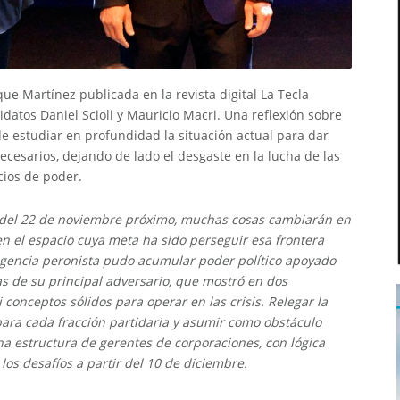
 Martínez publicada en la revista digital La Tecla
datos Daniel Scioli y Mauricio Macri. Una reflexión sobre
 de estudiar en profundidad la situación actual para dar
cesarios, dejando de lado el desgaste en la lucha de las
cios de poder.
e del 22 de noviembre próximo, muchas cosas cambiarán en
 en el espacio cuya meta ha sido perseguir esa frontera
dirigencia peronista pudo acumular poder político apoyado
as de su principal adversario, que mostró en dos
 conceptos sólidos para operar en las crisis. Relegar la
ara cada fracción partidaria y asumir como obstáculo
na estructura de gerentes de corporaciones, con lógica
os desafíos a partir del 10 de diciembre.