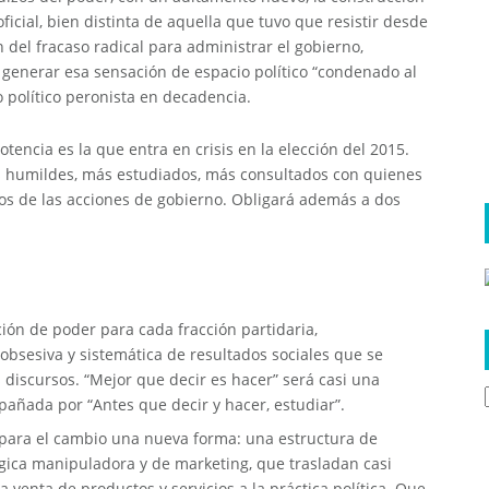
oficial, bien distinta de aquella que tuvo que resistir desde
n del fracaso radical para administrar el gobierno,
generar esa sensación de espacio político “condenado al
o político peronista en decadencia.
ncia es la que entra en crisis en la elección del 2015.
ás humildes, más estudiados, más consultados con quienes
os de las acciones de gobierno. Obligará además a dos
ción de poder para cada fracción partidaria,
bsesiva y sistemática de resultados sociales que se
iscursos. “Mejor que decir es hacer” será casi una
pañada por “Antes que decir y hacer, estudiar”.
 para el cambio una nueva forma: una estructura de
gica manipuladora y de marketing, que trasladan casi
a venta de productos y servicios a la práctica política. Que