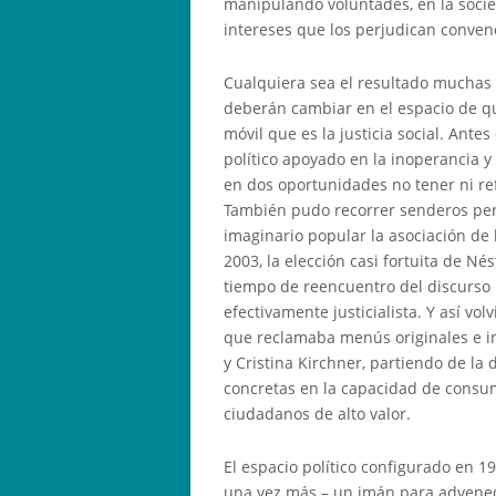
manipulando voluntades, en la soci
intereses que los perjudican convenc
Cualquiera sea el resultado muchas 
deberán cambiar en el espacio de q
móvil que es la justicia social. Ant
político apoyado en la inoperancia y
en dos oportunidades no tener ni refl
También pudo recorrer senderos perv
imaginario popular la asociación de l
2003, la elección casi fortuita de N
tiempo de reencuentro del discurso 
efectivamente justicialista. Y así v
que reclamaba menús originales e in
y Cristina Kirchner, partiendo de la
concretas en la capacidad de consu
ciudadanos de alto valor.
El espacio político configurado en 19
una vez más – un imán para advened