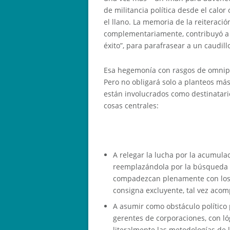
de militancia política desde el calor 
el llano. La memoria de la reiteració
complementariamente, contribuyó a 
éxito”, para parafrasear a un caudill
Esa hegemonía con rasgos de omnipote
Pero no obligará solo a planteos m
están involucrados como destinatari
cosas centrales:
A relegar la lucha por la acumula
reemplazándola por la búsqueda o
compadezcan plenamente con los d
consigna excluyente, tal vez acom
A asumir como obstáculo político
gerentes de corporaciones, con ló
literalmente las metodologías de l