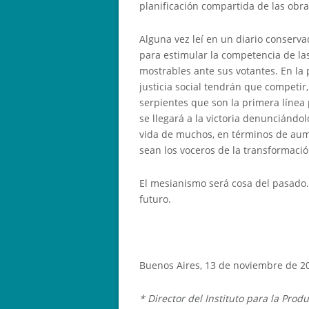
planificación compartida de las obras
Alguna vez leí en un diario conserva
para estimular la competencia de las
mostrables ante sus votantes. En la
justicia social tendrán que competi
serpientes que son la primera línea 
se llegará a la victoria denunciánd
vida de muchos, en términos de aum
sean los voceros de la transformació
El mesianismo será cosa del pasado. 
futuro.
Buenos Aires, 13 de noviembre de 2
* Director del Instituto para la Produ