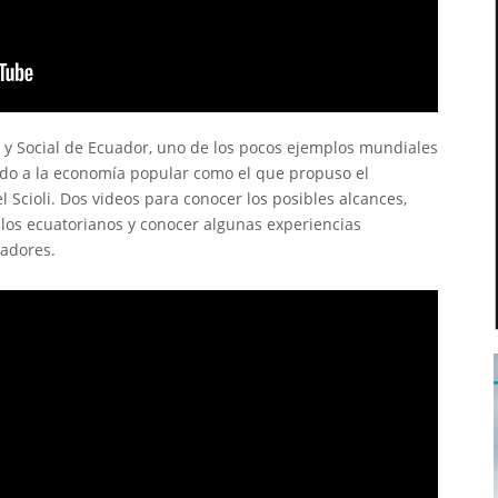
a y Social de Ecuador, uno de los pocos ejemplos mundiales
ado a la economía popular como el que propuso el
l Scioli. Dos videos para conocer los posibles alcances,
 los ecuatorianos y conocer algunas experiencias
jadores.