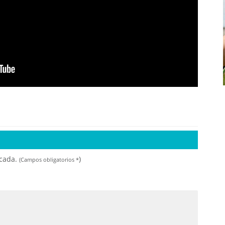
icada.
)
(Campos obligatorios
*